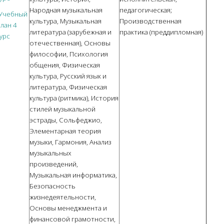
Народная музыкальная
педагогическая;
Учебный
культура, Музыкальная
Производственная
лан
4
литература (зарубежная и
практика (преддипломная)
урс
отечественная), Основы
философии, Психология
общения, Физическая
культура, Русский язык и
литература, Физическая
культура (ритмика), История
стилей музыкальной
эстрады, Сольфеджио,
Элементарная теория
музыки, Гармония, Анализ
музыкальных
произведений,
Музыкальная информатика,
Безопасность
жизнедеятельности,
Основы менеджмента и
финансовой грамотности,