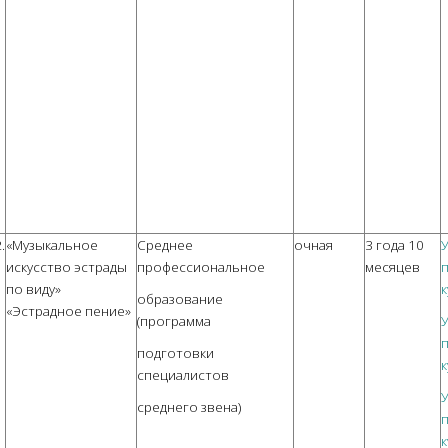
.
«Музыкальное
Среднее
очная
3 года 10
искусство эстрады
профессиональное
месяцев
п
по виду»
к
образование
«Эстрадное пение»
(программа
п
подготовки
к
специалистов
среднего звена)
п
к