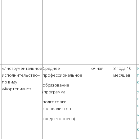
.
«Инструментальное
Среднее
очная
3 года 10
исполнительство»
профессиональное
месяцев
п
по виду
к
образование
«Фортепиано»
(программа
п
подготовки
к
специалистов
среднего звена)
п
к