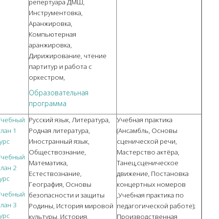
репертуара ДМШ,
Инструментовка,
Аранжировка,
Компьютерная
аранжировка,
Дирижирование, чтение
партитур и работа с
оркестром,
Образовательная
программа
Учебный
Русский язык, Литература,
Учебная практика
лан
1
Родная литература,
(Ансамбль, Основы
урс
Иностранный язык,
сценической речи,
Обществознание,
Мастерство актёра,
Учебный
Математика,
Танец,сценическое
лан
2
Естествознание,
движение, Постановка
урс
География, Основы
концертных номеров
Учебный
безопасности и защиты
,Учебная практика по
лан
3
Родины, История мировой
педагогической работе);
урс
культуры, История,
Производственная