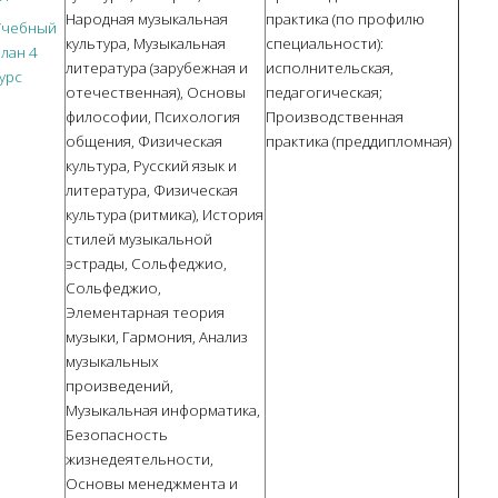
Народная музыкальная
практика (по профилю
Учебный
культура, Музыкальная
специальности):
лан
4
литература (зарубежная и
исполнительская,
урс
отечественная), Основы
педагогическая;
философии, Психология
Производственная
общения, Физическая
практика (преддипломная)
культура, Русский язык и
литература, Физическая
культура (ритмика), История
стилей музыкальной
эстрады, Сольфеджио,
Сольфеджио,
Элементарная теория
музыки, Гармония, Анализ
музыкальных
произведений,
Музыкальная информатика,
Безопасность
жизнедеятельности,
Основы менеджмента и