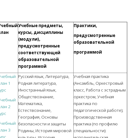
Учебный
Учебные предметы,
Практики,
план
курсы, дисциплины
предусмотренные
(модули),
образовательной
предусмотренные
программой
соответствующей
образовательной
программой
Учебный
Русский язык, Литература,
Учебная практика
лан
1
Родная литература,
(Ансамбль, Оркестровый
урс
Иностранный язык,
класс, Работа с эстрадным
Обществознание,
оркестром, Учебная
Учебный
Математика,
практика по
лан
2
Естествознание,
педагогической работе);
урс
География, Основы
Производственная
Учебный
безопасности и защиты
практика (по профилю
лан
3
Родины, История мировой
специальности):
урс
культуры, История,
исполнительская,