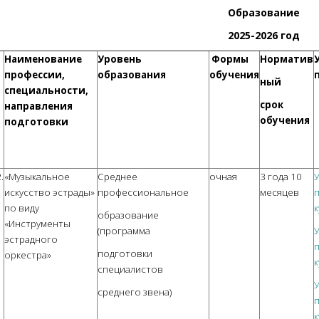
Образование
2025-2026 год
Наименование
Уровень
Формы
Норматив
профессии,
образования
обучения
ный
специальности,
срок
направления
обучения
подготовки
.
«Музыкальное
Среднее
очная
3 года 10
искусство эстрады»
профессиональное
месяцев
п
по виду
к
образование
«Инструменты
(программа
эстрадного
п
подготовки
оркестра»
к
специалистов
среднего звена)
п
к