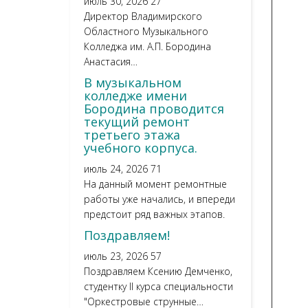
июль 30, 2026
27
Директор Владимирского
Областного Музыкального
Колледжа им. А.П. Бородина
Анастасия…
В музыкальном
колледже имени
Бородина проводится
текущий ремонт
третьего этажа
учебного корпуса.
июль 24, 2026
71
На данный момент ремонтные
работы уже начались, и впереди
предстоит ряд важных этапов.
Поздравляем!
июль 23, 2026
57
Поздравляем Ксению Демченко,
студентку II курса специальности
"Оркестровые струнные…