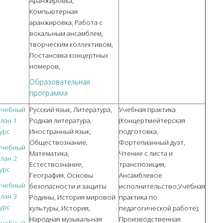
Аранжировка,
Компьютерная
аранжировка, Работа с
вокальным ансамблем,
творческим коллективом,
Постановка концертных
номеров,
Образовательная
программа
Учебный
Русский язык, Литература,
Учебная практика
лан
1
Родная литература,
(Концертмейтерская
урс
Иностранный язык,
подготовка,
Обществознание,
Фортепианный дуэт,
Учебный
Математика,
Чтение с листа и
лан
2
Естествознание,
транспозиция,
урс
География, Основы
Ансамблевое
Учебный
безопасности и защиты
исполнительство,Учебная
лан
3
Родины, История мировой
практика по
урс
культуры, История,
педагогической работе);
Народная музыкальная
Производственная