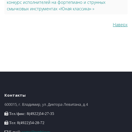
конкурс исполнителей на фортепиано и струнных
смычковых инструментах «Юная классика» »
Наверх
Контакты
600015, г. Владимир, ул. Диктора Левитана, д.4
Тел./факс: 8(4922)54-27-35
Тел: 8(4922)54-28-72
E-mail:
vomu@rambler.ru