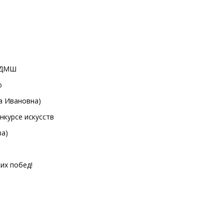
 ДМШ
ю
а Ивановна)
нкурсе искусств
ва)
их побед!