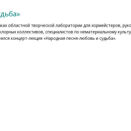
удьба»
мках областной творческой лаборатории для хормейстеров, рук
клорных коллективов, специалистов по нематериальному куль
ялся концерт-лекция «Народная песня-любовь и судьба».