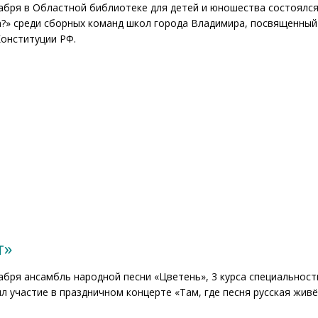
абря в Областной библиотеке для детей и юношества состоялся
а?» среди сборных команд школ города Владимира, посвященный
Конституции РФ.
т»
абря ансамбль народной песни «Цветень», 3 курса специальнос
л участие в праздничном концерте «Там, где песня русская жив