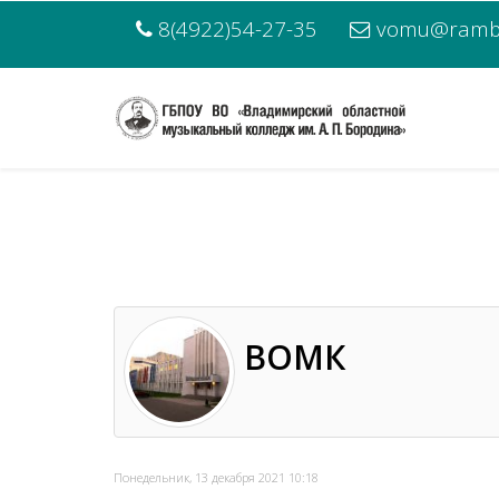
8(4922)54-27-35
vomu@rambl
ВОМК
Понедельник, 13 декабря 2021 10:18