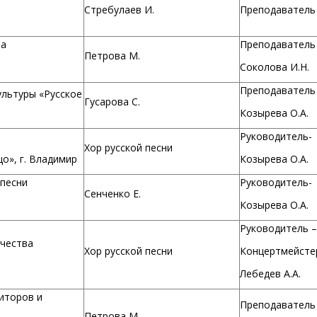
Стребулаев И.
Преподаватель 
ва
Преподаватель
Петрова М.
Соколова И.Н.
Преподаватель
ультуры «Русское
Гусарова С.
Козырева О.А.
Руководитель-
Хор русской песни
о», г. Владимир
Козырева О.А.
песни
Руководитель-
Сенченко Е.
Козырева О.А.
Руководитель –
рчества
Хор русской песни
Концертмейстер
Лебедев А.А.
иторов и
Преподаватель
Петрова М.