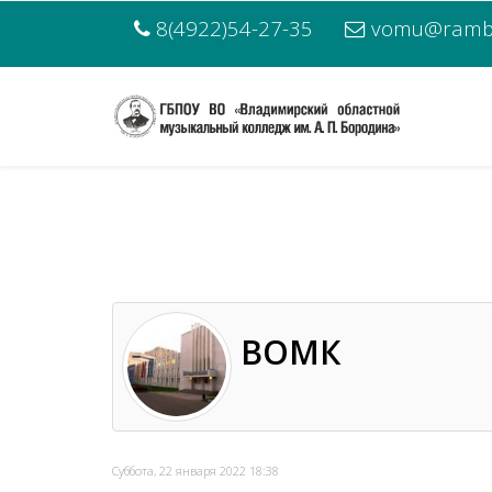
8(4922)54-27-35
vomu@rambl
ВОМК
Суббота, 22 января 2022 18:38