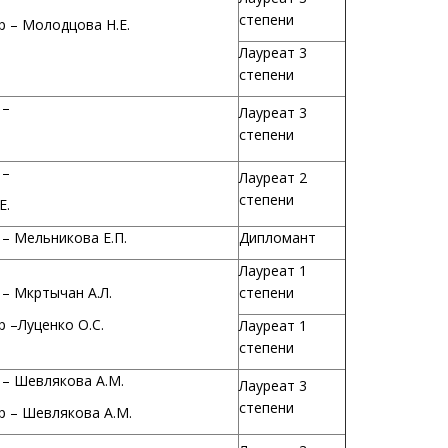
степени
 – Молодцова Н.Е.
Лауреат 3
степени
 –
Лауреат 3
степени
 –
Лауреат 2
степени
Е.
– Мельникова Е.П.
Дипломант
Лауреат 1
– Мкртычан А.Л.
степени
 –Луценко О.С.
Лауреат 1
степени
– Шевлякова А.М.
Лауреат 3
степени
 – Шевлякова А.М.