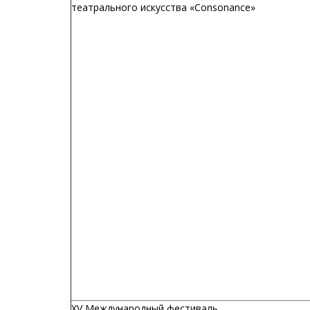
театрального искусства «Consonance»
XV Международный фестиваль