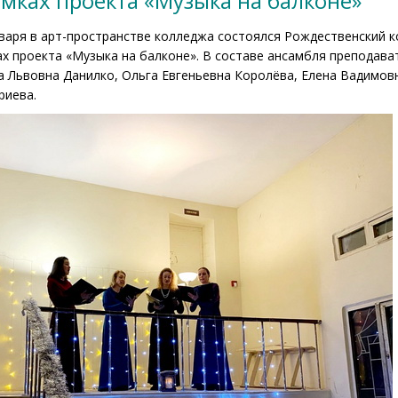
мках проекта «Музыка на балконе»
варя в арт-пространстве колледжа состоялся Рождественский 
х проекта «Музыка на балконе». В составе ансамбля преподав
а Львовна Данилко, Ольга Евгеньевна Королёва, Елена Вадимов
риева.