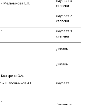
Лауреат 3
– Мельникова Е.П.
степени
 –
Лауреат 2
степени
 –
Лауреат 3
степени
Диплом
Диплом
 Козырева О.А.
 – Шапошников А.Г.
Лауреат
 –
Дипломант