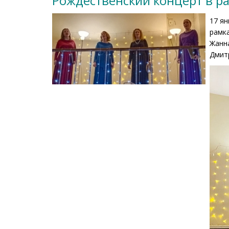
Рождественский концерт в ра
17 ян
рамка
Жанн
Дмит