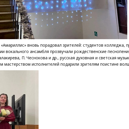
«Амариллис» вновь порадовал зрителей: студентов колледжа, п
и вокального ансамбля прозвучали рождественские песнопения 
Балакирева, П. Чеснокова и др., русская духовная и светская муз
ым мастерством исполнителей подарили зрителям поистине волш