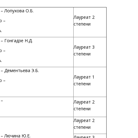
– Лопухова О.Б.
Лауреат 2
р –
степени
.
– Гонгадзе Н.Д.
Лауреат 3
р –
степени
.
– Дементьева Э.Б.
Лауреат 1
р –
степени
 –
Лауреат 2
степени
Лауреат 2
степени
– Лючина Ю.Е.
Лауреат 3