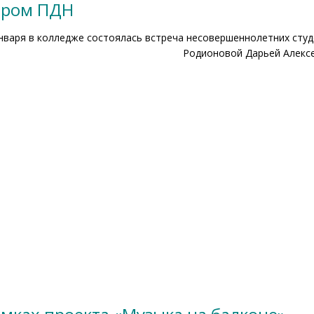
тором ПДН
нваря в колледже состоялась встреча несовершеннолетних сту
Родионовой Дарьей Алекс