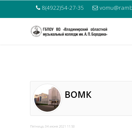
8(4922)54-27-35
vomu@rambl
ВОМК
Пятница, 04 июня 2021 11:50