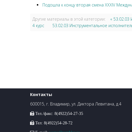
Подошла к концу вторая смена XXXIV Междун
Другие материалы в этой категории:
« 53.02.0
4 курс
53.02.03 Инструментальное исполнитель
Контакты
600015, г. Владимир, ул. Диктора Левитана, д.4
Тел./факс: 8(4922)54-27-35
Тел: 8(4922)54-28-72