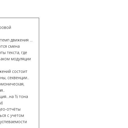
нровой
 темп движения …
ются смена
ты текста, где
наком модуляции
ожений состоит
ы, секвенции..
рмоническая,
я..
иция…на ½ тона
м)
део-отчёты
ься с учетом
 успеваемости