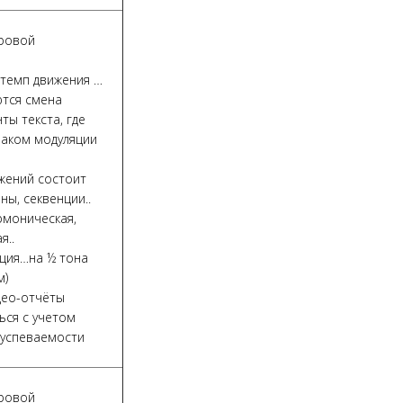
нровой
 темп движения …
ются смена
ты текста, где
наком модуляции
ожений состоит
ы, секвенции..
рмоническая,
я..
иция…на ½ тона
м)
део-отчёты
ься с учетом
 успеваемости
нровой