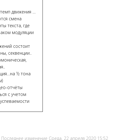
 темп движения …
ются смена
ты текста, где
наком модуляции
ожений состоит
ы, секвенции..
рмоническая,
я..
иция…на ½ тона
м)
део-отчёты
ься с учетом
 успеваемости
Последнее изменение Среда, 22 апреля 2020 15:52