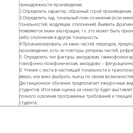
принадлежности произведения.
2.Определить характер, образный строй произведения,
3.Определить лад, тональный план сочинения (если име
тональностей, модуляции, отклонения). Выявить фрагмен
появляются знаки альтерации, т.к. это может быть приз
либо отклонения в другую тональность.
4.Проанализировать, из каких частей, периодов, предл
произведение, есть ли повторы, репризы частей, рефрен
5. Определить тип фактуры: аккордовая, гаммофоннога
гомофонно-полифоническая, аккордово – фигурационна
6. Чтение с листа в настоящей тональности и транспоз
вверх, или вниз..(выбрать пьесы по своим возможностя
Дистанционное обучение предполагает ежеурочные ви
студентов. Итоговая оценка за семестр будет выставлят
полного освоения программных требований и текущей
студента.