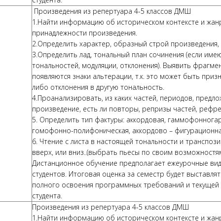
Произведения из репертуара 4-5 классов ДМШ
1.Найти информацию об историческом контексте и жа
принадлежности произведения.
2.Определить характер, образный строй произведения,
3.Определить лад, тональный план сочинения (если име
тональностей, модуляции, отклонения). Выявить фрагмен
появляются знаки альтерации, т.к. это может быть приз
либо отклонения в другую тональность.
4.Проанализировать, из каких частей, периодов, предл
произведение, есть ли повторы, репризы частей, рефрен
5. Определить тип фактуры: аккордовая, гаммофоннога
гомофонно-полифоническая, аккордово – фигурационна
6. Чтение с листа в настоящей тональности и транспоз
вверх, или вниз..(выбрать пьесы по своим возможностя
Дистанционное обучение предполагает ежеурочные ви
студентов. Итоговая оценка за семестр будет выставлят
полного освоения программных требований и текущей
студента.
Произведения из репертуара 4-5 классов ДМШ
1.Найти информацию об историческом контексте и жа