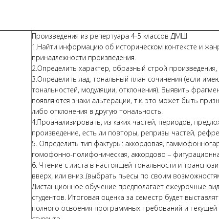
Произведения из репертуара 4-5 классов ДМШ
1.Найти информацию об историческом контексте и жа
принадлежности произведения.
2.Определить характер, образный строй произведения,
3.Определить лад, тональный план сочинения (если име
тональностей, модуляции, отклонения). Выявить фрагмен
появляются знаки альтерации, т.к. это может быть приз
либо отклонения в другую тональность.
4.Проанализировать, из каких частей, периодов, предл
произведение, есть ли повторы, репризы частей, рефрен
5. Определить тип фактуры: аккордовая, гаммофоннога
гомофонно-полифоническая, аккордово – фигурационна
6. Чтение с листа в настоящей тональности и транспоз
вверх, или вниз..(выбрать пьесы по своим возможностя
Дистанционное обучение предполагает ежеурочные ви
студентов. Итоговая оценка за семестр будет выставлят
полного освоения программных требований и текущей
студента.