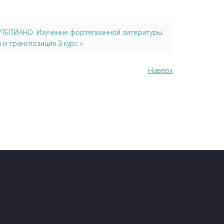
ОРТЕПИАНО. Изучение фортепианной литературы.
и транспозиция 3 курс »
Наверх