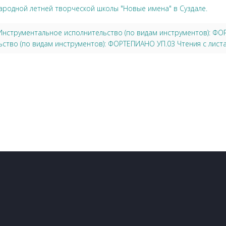
ародной летней творческой школы "Новые имена" в Суздале.
3 Инструментальное исполнительство (по видам инструментов): Ф
ство (по видам инструментов): ФОРТЕПИАНО УП.03 Чтения с листа 