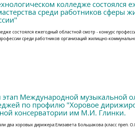
ехнологическом колледже состоялся е
мастерства среди работников сферы 
ссии"
ледже состоялся ежегодный областной смотр - конкурс професс
профессии среди работников организаций жилищно-коммунально
 этап Международной музыкальной 
джей по профилю "Хоровое дирижиро
ной консерватории им М.И. Глинки.
и два хоровых дирижера:Елизавета Большакова (класс преп. О.Е