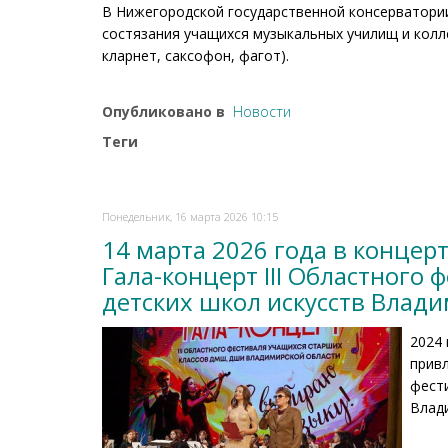
В Нижегородской государственной консерватори
состязания учащихся музыкальных училищ и колл
кларнет, саксофон, фагот).
Опубликовано в
Новости
Теги
Понедельник, 16 марта 2026 10:15
14 марта 2026 года в концер
Гала-концерт III Областного
детских школ искусств Влад
2024 
прив
фести
Влад