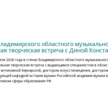
 Владимирского областного музыкально
ная творческая встреча с Диной Конс
еля 2026 года в стенах Владимирского областного музыкального
альная творческая встреча с выдающимся специалистом в облас
тантиновной Кирнарской, доктором искусствоведения, доктором
дующей кафедрой истории музыки Российской академии музыки и
тником сферы образования РФ.