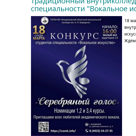
традиционный внутриколледж
специальности "Вокальное ис
18 м
внут
искус
Ждём