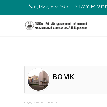
8(4922)54-27-35
vomu@rambl
ВОМК
Среда, 18 марта 2026 14:28