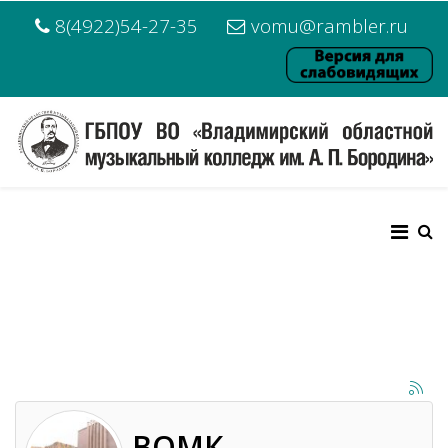
8(4922)54-27-35
vomu@rambler.ru
ВОМК